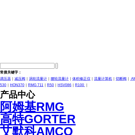
常搜关键字：
调压器
｜
减压阀
｜
涡轮流量计
｜
腰轮流量计
｜
体积修正仪
｜
流量计算机
｜
切断阀
｜
A
530
｜
HON370
｜
RMG 711
｜
R50
｜
HSV086
｜
R100
｜
产品中心
阿姆基RMG
高特GORTER
艾默科AMCO