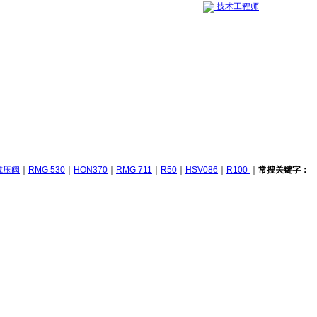
技术工程师
0减压阀
｜
RMG 530
｜
HON370
｜
RMG 711
｜
R50
｜
HSV086
｜
R100
｜
常搜关键字：