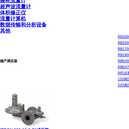
腰轮流量计
超声波流量计
体积修正仪
流量计算机
数据传输和分析设备
其他
RB2
RB3
RB1
RB18
德产调压器
RBE4
RBE
RR1
133调
233调