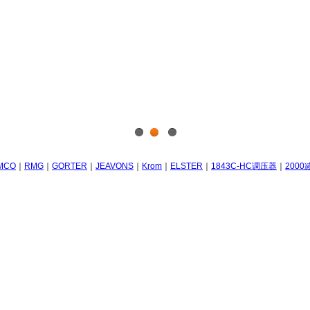
1
2
3
MCO
｜
RMG
｜
GORTER
｜
JEAVONS
｜
Krom
｜
ELSTER
｜
1843C-HC调压器
｜
200