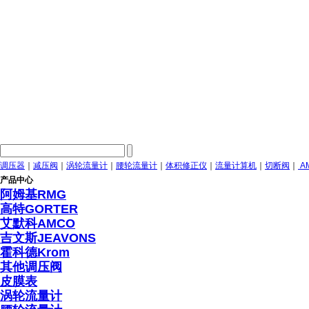
调压器
｜
减压阀
｜
涡轮流量计
｜
腰轮流量计
｜
体积修正仪
｜
流量计算机
｜
切断阀
｜
A
产品中心
阿姆基RMG
高特GORTER
艾默科AMCO
吉文斯JEAVONS
霍科德Krom
其他调压阀
皮膜表
涡轮流量计