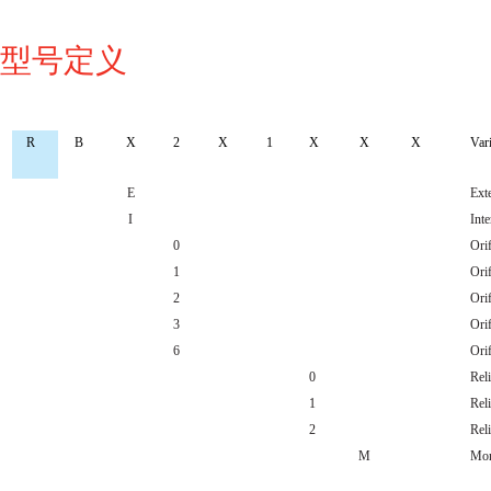
型号定义
R
B
X
2
X
1
X
X
X
Var
E
Ext
I
Inte
0
Orif
1
Orif
2
Orif
3
Orif
6
Orif
0
Reli
1
Reli
2
Reli
M
Mon