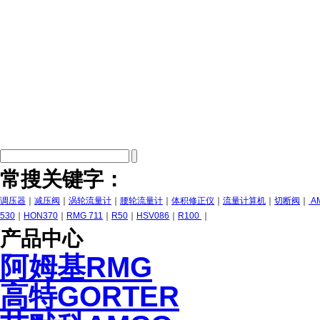
常搜关键字：
调压器
｜
减压阀
｜
涡轮流量计
｜
腰轮流量计
｜
体积修正仪
｜
流量计算机
｜
切断阀
｜
A
530
｜
HON370
｜
RMG 711
｜
R50
｜
HSV086
｜
R100
｜
产品中心
阿姆基RMG
高特GORTER