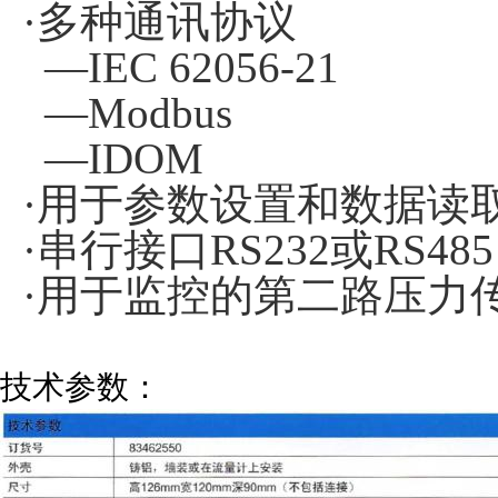
·多种通讯协议
—
IEC 62056-21
—
Modbus
—
IDOM
·用于参数设置和数据读
·串行接口
RS232
或
RS485
·用于监控的第二路压力
技术参数：