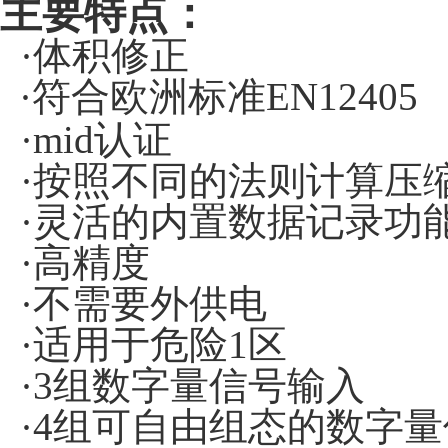
主要特点：
·体积修正
·符合欧洲标准
EN12405
·
mid
认证
·按照不同的法则计算压
·灵活的内置数据记录功
·高精度
·不需要外供电
·适用于危险
1
区
·
3
组数字量信号输入
·
4
组可自由组态的数字量