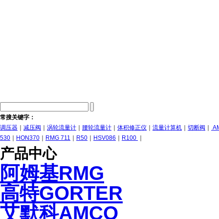
常搜关键字：
调压器
｜
减压阀
｜
涡轮流量计
｜
腰轮流量计
｜
体积修正仪
｜
流量计算机
｜
切断阀
｜
A
530
｜
HON370
｜
RMG 711
｜
R50
｜
HSV086
｜
R100
｜
产品中心
阿姆基RMG
高特GORTER
艾默科AMCO