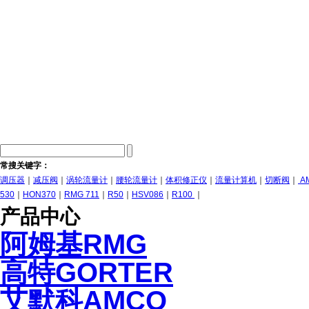
常搜关键字：
调压器
｜
减压阀
｜
涡轮流量计
｜
腰轮流量计
｜
体积修正仪
｜
流量计算机
｜
切断阀
｜
A
530
｜
HON370
｜
RMG 711
｜
R50
｜
HSV086
｜
R100
｜
产品中心
阿姆基RMG
高特GORTER
艾默科AMCO